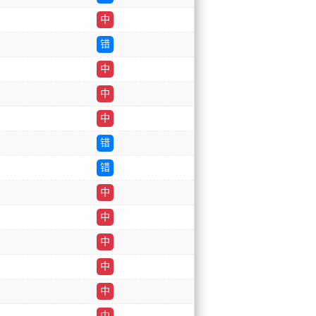
中
错
中
中
中
错
错
中
中
中
中
中
中