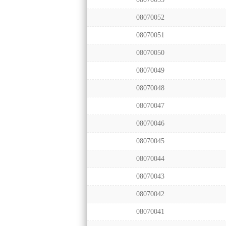
08070052
08070051
08070050
08070049
08070048
08070047
08070046
08070045
08070044
08070043
08070042
08070041