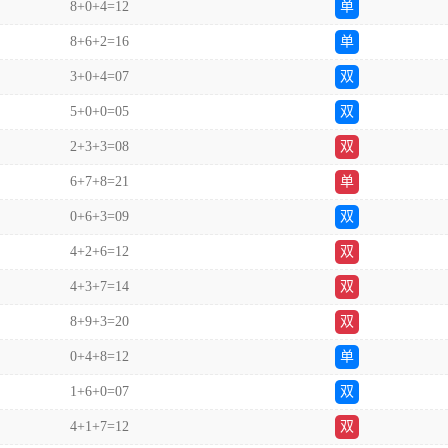
8+0+4=12
单
8+6+2=16
单
3+0+4=07
双
5+0+0=05
双
2+3+3=08
双
6+7+8=21
单
0+6+3=09
双
4+2+6=12
双
4+3+7=14
双
8+9+3=20
双
0+4+8=12
单
1+6+0=07
双
4+1+7=12
双