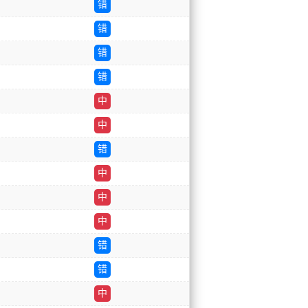
错
错
错
错
中
中
错
中
中
中
错
错
中