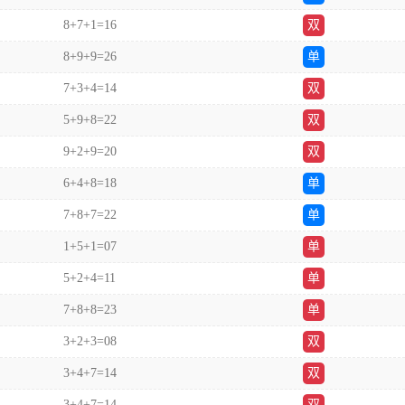
8+7+1=16
双
8+9+9=26
单
7+3+4=14
双
5+9+8=22
双
9+2+9=20
双
6+4+8=18
单
7+8+7=22
单
1+5+1=07
单
5+2+4=11
单
7+8+8=23
单
3+2+3=08
双
3+4+7=14
双
3+4+7=14
双