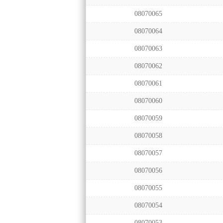
08070065
08070064
08070063
08070062
08070061
08070060
08070059
08070058
08070057
08070056
08070055
08070054
08070053