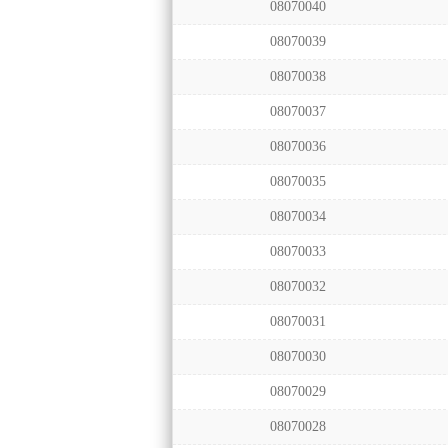
08070040
08070039
08070038
08070037
08070036
08070035
08070034
08070033
08070032
08070031
08070030
08070029
08070028