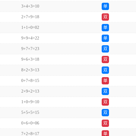
3+4+3=10
单
2+7+9=18
双
1+1+0=02
单
9+9+4=22
单
9+7+7=23
双
9+6+3=18
双
8+2+3=13
双
0+7+8=15
单
2+9+2=13
双
1+0+9=10
双
5+5+5=15
双
0+6+0=06
双
7+2+8=17
单