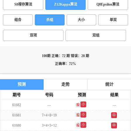
S8禄存算法
Z12Kappa算法
Q8Epsilon算法
组合
杀组
大小
单双
双项
双组
100期 正确：72 期 错误：28 期
正确率：72%
预测
走势
统计
期号
号码
预测
结果
小
61682
---
殺
---
单
小
61681
7+4+8=19
殺
中
单
小
61680
3+4+5=12
殺
中
单