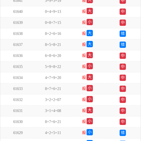
大
61641
5+9+5=19
殺
中
双
大
61640
0+4+9=13
殺
中
单
小
61639
0+8+7=15
殺
中
单
大
61638
8+2+6=16
殺
错
双
大
61637
8+5+8=21
殺
错
单
大
61636
6+8+6=20
殺
中
单
小
61635
5+9+8=22
殺
中
单
大
61634
4+7+9=20
殺
中
单
小
61633
8+7+6=21
殺
中
单
小
61632
3+2+2=07
殺
中
双
大
61631
3+1+4=08
殺
中
双
小
61630
8+7+6=21
殺
中
双
小
61629
4+2+5=11
殺
错
单