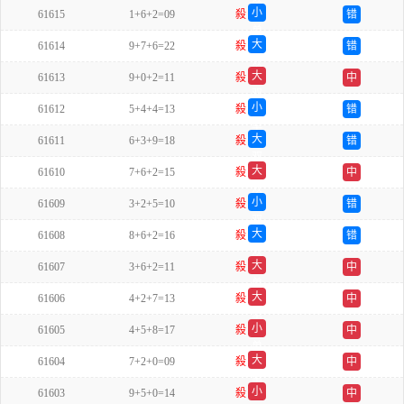
小
61615
1+6+2=09
殺
错
单
大
61614
9+7+6=22
殺
错
双
大
61613
9+0+2=11
殺
中
双
小
61612
5+4+4=13
殺
错
单
大
61611
6+3+9=18
殺
错
双
大
61610
7+6+2=15
殺
中
双
小
61609
3+2+5=10
殺
错
双
大
61608
8+6+2=16
殺
错
双
大
61607
3+6+2=11
殺
中
单
大
61606
4+2+7=13
殺
中
单
小
61605
4+5+8=17
殺
中
单
大
61604
7+2+0=09
殺
中
单
小
61603
9+5+0=14
殺
中