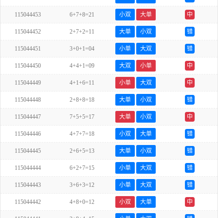
115044453
6+7+8=21
小双
大单
中
115044452
2+7+2=11
大单
小双
错
115044451
3+0+1=04
小单
大双
错
115044450
4+4+1=09
大双
小单
中
115044449
4+1+6=11
小单
大双
中
115044448
2+8+8=18
大单
小双
错
115044447
7+5+5=17
大单
小双
中
115044446
4+7+7=18
小双
大单
错
115044445
2+6+5=13
大单
小双
错
115044444
6+2+7=15
小单
大双
错
115044443
3+6+3=12
小单
大双
错
115044442
4+8+0=12
小双
大单
中