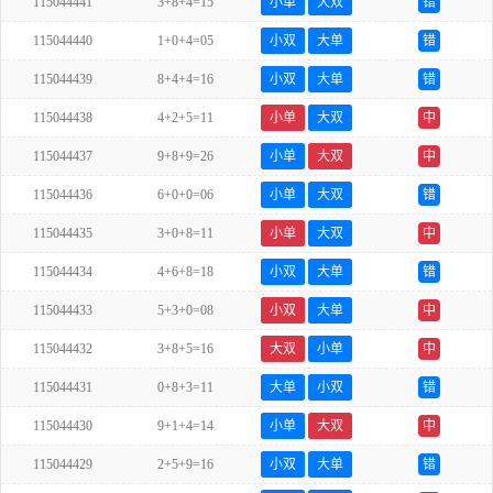
115044441
3+8+4=15
小单
大双
错
115044440
1+0+4=05
小双
大单
错
115044439
8+4+4=16
小双
大单
错
115044438
4+2+5=11
小单
大双
中
115044437
9+8+9=26
小单
大双
中
115044436
6+0+0=06
小单
大双
错
115044435
3+0+8=11
小单
大双
中
115044434
4+6+8=18
小双
大单
错
115044433
5+3+0=08
小双
大单
中
115044432
3+8+5=16
大双
小单
中
115044431
0+8+3=11
大单
小双
错
115044430
9+1+4=14
小单
大双
中
115044429
2+5+9=16
小双
大单
错