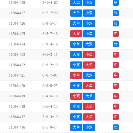
115044428
2+1+4=07
大单
小双
错
115044427
6+7+7=20
大单
小双
错
115044426
0+9+5=14
大单
小双
错
115044425
6+5+7=18
大双
小单
中
115044424
6+9+4=19
小单
大双
错
115044423
3+5+3=11
大双
小单
中
115044422
8+9+2=19
小双
大单
中
115044421
0+0+7=07
小单
大双
中
115044420
9+8+8=25
小双
大单
中
115044419
0+4+6=10
小双
大单
中
115044418
6+5+4=15
小双
大单
中
115044417
7+9+3=19
小双
大单
中
115044416
9+5+0=14
大单
小双
错