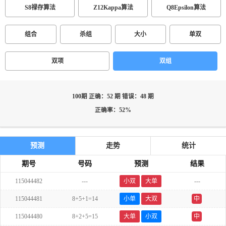
S8禄存算法
Z12Kappa算法
Q8Epsilon算法
组合
杀组
大小
单双
双项
双组
100期 正确：52 期 错误：48 期
正确率：52%
预测
走势
统计
期号
号码
预测
结果
115044482
---
小双
大单
---
115044481
8+5+1=14
小单
大双
中
115044480
8+2+5=15
大单
小双
中