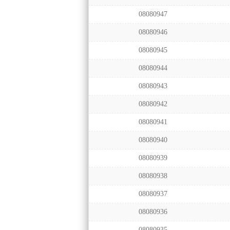
08080947
08080946
08080945
08080944
08080943
08080942
08080941
08080940
08080939
08080938
08080937
08080936
08080935