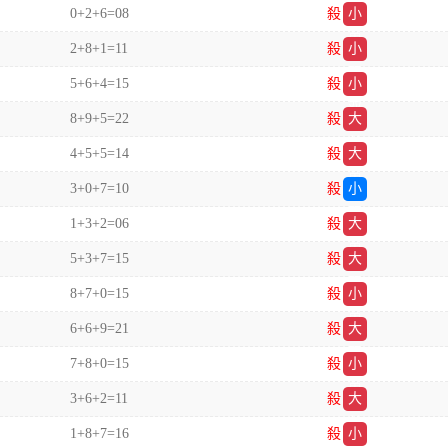
双
0+2+6=08
殺
小
单
2+8+1=11
殺
小
双
5+6+4=15
殺
小
双
8+9+5=22
殺
大
单
4+5+5=14
殺
大
单
3+0+7=10
殺
小
双
1+3+2=06
殺
大
单
5+3+7=15
殺
大
双
8+7+0=15
殺
小
单
6+6+9=21
殺
大
双
7+8+0=15
殺
小
单
3+6+2=11
殺
大
单
1+8+7=16
殺
小