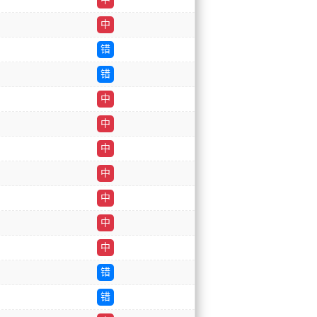
中
错
错
中
中
中
中
中
中
中
错
错