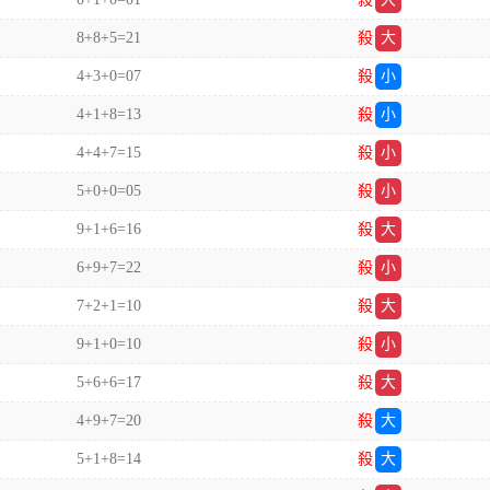
双
8+8+5=21
殺
大
双
4+3+0=07
殺
小
单
4+1+8=13
殺
小
单
4+4+7=15
殺
小
双
5+0+0=05
殺
小
双
9+1+6=16
殺
大
单
6+9+7=22
殺
小
单
7+2+1=10
殺
大
双
9+1+0=10
殺
小
单
5+6+6=17
殺
大
双
4+9+7=20
殺
大
双
5+1+8=14
殺
大
双