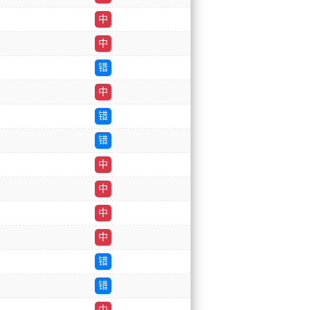
中
中
错
中
错
错
中
中
中
中
错
错
中