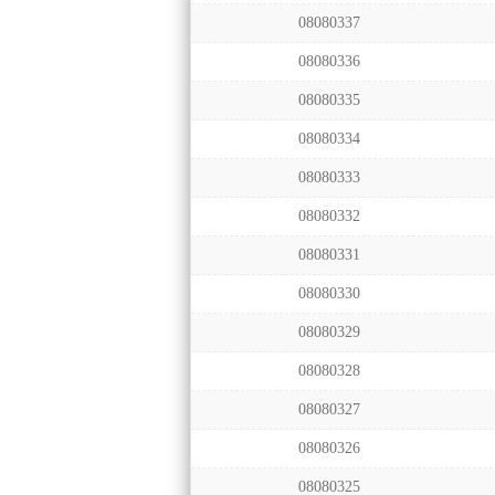
08080337
08080336
08080335
08080334
08080333
08080332
08080331
08080330
08080329
08080328
08080327
08080326
08080325