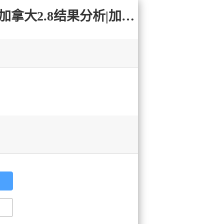
记得回家 . G28.cc 加拿大2.8-在线|加拿大在线咪牌|PC结果查询|加拿大2.8结果分析|加拿大2.8走势咪牌预测_火热优质的预测网站!