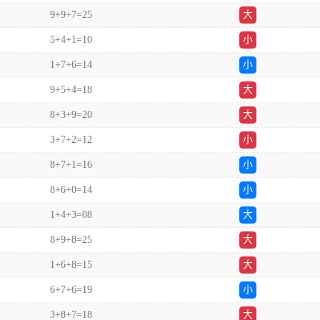
9+9+7=25
大
5+4+1=10
小
1+7+6=14
小
9+5+4=18
大
8+3+9=20
大
3+7+2=12
小
8+7+1=16
小
8+6+0=14
小
1+4+3=08
大
8+9+8=25
大
1+6+8=15
大
6+7+6=19
小
3+8+7=18
大