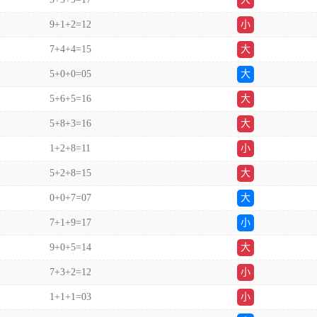
9+1+2=12
小
7+4+4=15
大
5+0+0=05
大
5+6+5=16
大
5+8+3=16
大
1+2+8=11
小
5+2+8=15
大
0+0+7=07
大
7+1+9=17
小
9+0+5=14
大
7+3+2=12
小
1+1+1=03
小