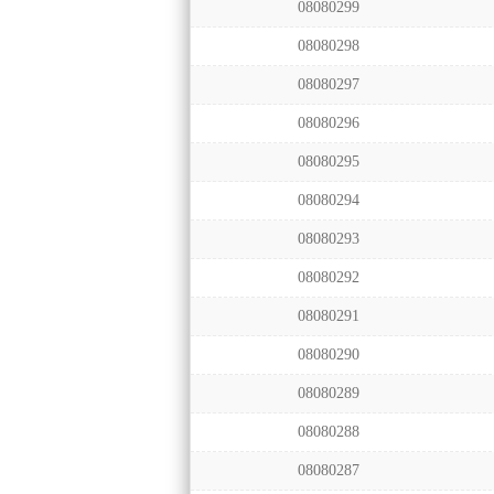
08080299
08080298
08080297
08080296
08080295
08080294
08080293
08080292
08080291
08080290
08080289
08080288
08080287