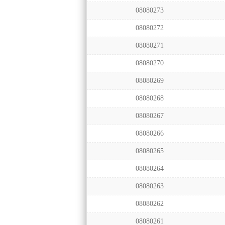
08080273
08080272
08080271
08080270
08080269
08080268
08080267
08080266
08080265
08080264
08080263
08080262
08080261