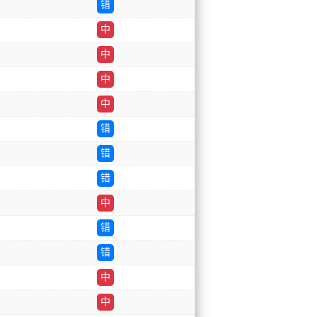
错
中
中
中
中
错
错
错
中
错
错
中
中