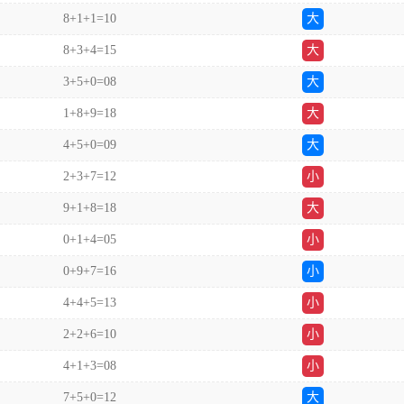
8+1+1=10
大
8+3+4=15
大
3+5+0=08
大
1+8+9=18
大
4+5+0=09
大
2+3+7=12
小
9+1+8=18
大
0+1+4=05
小
0+9+7=16
小
4+4+5=13
小
2+2+6=10
小
4+1+3=08
小
7+5+0=12
大