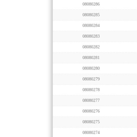
08080286
08080285
08080284
08080283
08080282
08080281
08080280
08080279
08080278
08080277
08080276
08080275
08080274