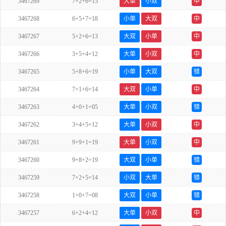
3467269
7+2+6=15
大单
小双
中
3467268
6+5+7=18
小单
大双
中
3467267
5+2+6=13
大双
小单
中
3467266
3+5+4=12
大单
小双
中
3467265
5+8+6=19
小单
大双
错
3467264
7+1+6=14
大双
小单
中
3467263
4+0+1=05
大单
小双
错
3467262
3+4+5=12
大单
小双
中
3467261
9+9+1=19
大单
小双
中
3467260
9+8+2=19
大双
小单
错
3467259
7+2+5=14
小双
大单
错
3467258
1+0+7=08
大双
小单
错
3467257
6+2+4=12
大单
小双
中