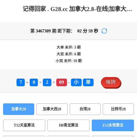
记得回家 . G28.cc 加拿大2.8-在线|加拿大在线咪牌|PC结果查询|加拿大2.8结果分析|加拿大2.8走势咪牌预测_火热优质的预测网站!
第
3467309
期 距下期：
02
分
59
秒
大单
未开:
3
期
大双
未开:
6
期
小双
未开:
10
期
7
0
2
09
小
单
咪牌
+
+
=
-
加拿大28
加拿大西28
台湾28
比特币28
T12天皇算法
H8青龙算法
Z12永恒算法