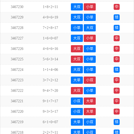
3467230
1+8+2=11
大双
小单
中
3467229
4+9+6=19
大双
小单
错
3467228
7+2+8=17
小单
大双
错
3467227
1+6+0=07
大双
小单
中
3467226
4+6+6=16
大双
小单
中
3467225
5+6+3=14
大双
小单
中
3467224
1+1+4=06
大双
小单
错
3467223
3+7+2=12
大单
小双
中
3467222
9+4+7=20
大双
小单
中
3467221
9+1+7=17
小双
大单
中
3467220
9+3+5=17
小双
大单
中
3467219
6+1+0=07
大单
小双
错
3467218
2+2+7=11
大单
小双
错