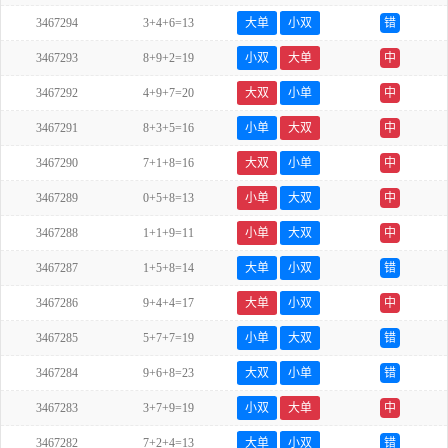
3467294
3+4+6=13
大单
小双
错
3467293
8+9+2=19
小双
大单
中
3467292
4+9+7=20
大双
小单
中
3467291
8+3+5=16
小单
大双
中
3467290
7+1+8=16
大双
小单
中
3467289
0+5+8=13
小单
大双
中
3467288
1+1+9=11
小单
大双
中
3467287
1+5+8=14
大单
小双
错
3467286
9+4+4=17
大单
小双
中
3467285
5+7+7=19
小单
大双
错
3467284
9+6+8=23
大双
小单
错
3467283
3+7+9=19
小双
大单
中
3467282
7+2+4=13
大单
小双
错